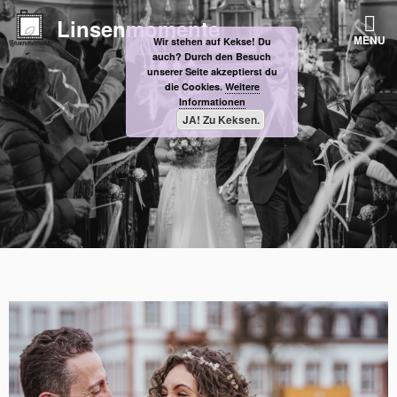
Skip
Linsenmomente
to
MENU
Wir stehen auf Kekse! Du
content
auch? Durch den Besuch
unserer Seite akzeptierst du
die Cookies.
Weitere
Informationen
JA! Zu Keksen.