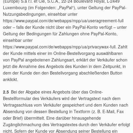
(Europe) S.à r.l. et Cie, S.C.A., 22-24 Boulevard Royal, L-2449
Luxembourg (im Folgenden: „PayPal“), unter Geltung der PayPal-
Nutzungsbedingungen, einsehbar unter
https://www.paypal.com/de/webapps/mpp/ua/useragreement-full
oder – falls der Kunde nicht über ein PayPal-Konto verfügt – unter
Geltung der Bedingungen für Zahlungen ohne PayPal-Konto,
einsehbar unter
https://www.paypal.com/de/webapps/mpp/ua/privacywax-full. Zahlt
der Kunde mittels einer im Online-Bestellvorgang auswählbaren
von PayPal angebotenen Zahlungsart, erklärt der Verkäufer schon
jetzt die Annahme des Angebots des Kunden in dem Zeitpunkt, in
dem der Kunde den den Bestellvorgang abschließenden Button
anklickt.
2.5
Bei der Abgabe eines Angebots über das Online-
Bestellformular des Verkäufers wird der Vertragstext nach dem
Vertragsschluss vom Verkäufer gespeichert und dem Kunden nach
Absendung von dessen Bestellung in Textform (z. B. E-Mail, Fax
oder Brief) übermittelt. Eine darüber hinausgehende
Zugänglichmachung des Vertragstextes durch den Verkäufer erfolgt
nicht. Sofern der Kunde vor Absendung seiner Bestellung ein