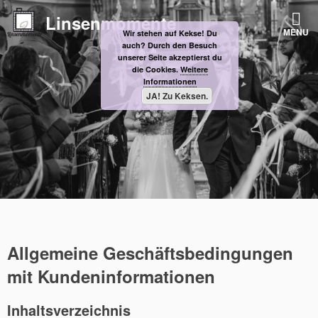
Skip
Linsenmomente
to
MENU
Wir stehen auf Kekse! Du
content
auch? Durch den Besuch
unserer Seite akzeptierst du
die Cookies.
Weitere
Informationen
JA! Zu Keksen.
Allgemeine Geschäftsbedingungen
mit Kundeninformationen
Inhaltsverzeichnis